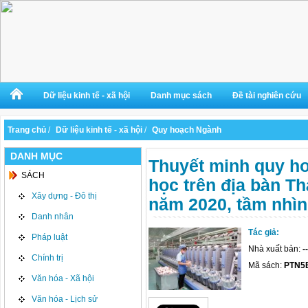
Dữ liệu kinh tế - xã hội
Danh mục sách
Đề tài nghiên cứu
Trang chủ
/
Dữ liệu kinh tế - xã hội
/
Quy hoạch Ngành
DANH MỤC
Thuyết minh quy h
SÁCH
học trên địa bàn T
Xây dựng - Đô thị
năm 2020, tầm nhìn
Danh nhân
Tác giả:
Pháp luật
Nhà xuất bản:
--
Chính trị
Mã sách:
PTN5
Văn hóa - Xã hội
Văn hóa - Lịch sử