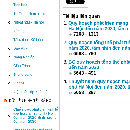
Tinh hoa
Từ điển - Niên giám
Tài liệu liên quan
Quy hoạch phát triển mạng 
Ngoại ngữ - Tin học
Hà Nội đến năm 2020, tầm 
Văn học
7268
1313
Tài chính - Kế toán
Quy hoạch tổng thể phát tr
năm 2020, tầm nhìn đến nă
Đạo Phật
6693
790
Nông Nghiệp
BC quy hoạch tổng thể phát
Giáo Trình
đến năm 2020
5643
491
Thăng Long
Thuyết minh quy hoạch mạn
Kinh tế
phố Hà Nội đến năm 2020, t
5058
387
Viện biên tập, xuất bản
DỮ LIỆU KINH TẾ - XÃ HỘI
Chiến lược phát triển kinh tế
- xã hội thành phố Hà Nội
đến năm 2020, định hướng
đến năm 2030