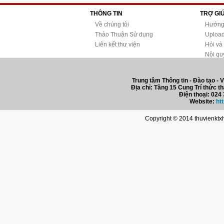
THÔNG TIN
TRỢ GI
Về chúng tôi
Hướng
Thảo Thuận Sử dụng
Upload 
Liên kết thư viện
Hỏi và
Nội qu
Trung tâm Thông tin - Đào tạo - V
Địa chỉ: Tầng 15 Cung Trí thức t
Điện thoại: 024
Website:
ht
Copyright © 2014 thuvienktxhh