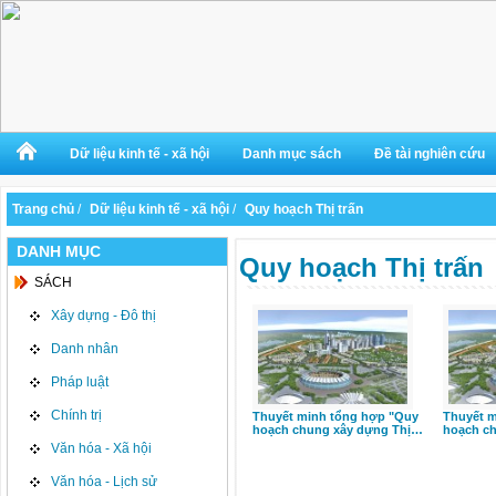
Dữ liệu kinh tế - xã hội
Danh mục sách
Đề tài nghiên cứu
Trang chủ
/
Dữ liệu kinh tế - xã hội
/
Quy hoạch Thị trấn
DANH MỤC
Quy hoạch Thị trấn
SÁCH
Xây dựng - Đô thị
Danh nhân
Pháp luật
Chính trị
Thuyết minh tổng hợp "Quy
Thuyết m
hoạch chung xây dựng Thị…
hoạch c
Văn hóa - Xã hội
Văn hóa - Lịch sử