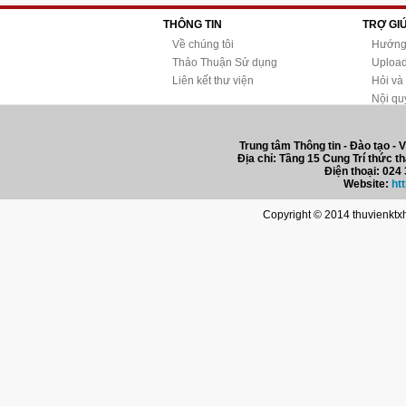
THÔNG TIN
TRỢ GI
Về chúng tôi
Hướng
Thảo Thuận Sử dụng
Upload 
Liên kết thư viện
Hỏi và
Nội qu
Trung tâm Thông tin - Đào tạo - V
Địa chỉ: Tầng 15 Cung Trí thức t
Điện thoại: 024
Website:
ht
Copyright © 2014 thuvienktxhh