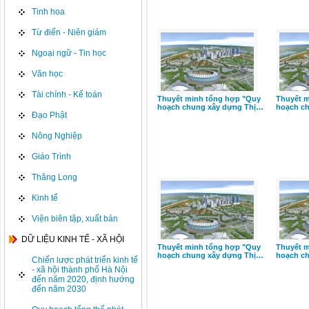
Tinh hoa
Từ điển - Niên giám
Ngoại ngữ - Tin học
Văn học
Tài chính - Kế toán
Thuyết minh tổng hợp "Quy
Thuyết m
hoạch chung xây dựng Thị…
hoạch c
Đạo Phật
Nông Nghiệp
Giáo Trình
Thăng Long
Kinh tế
Viện biên tập, xuất bản
DỮ LIỆU KINH TẾ - XÃ HỘI
Thuyết minh tổng hợp "Quy
Thuyết m
hoạch chung xây dựng Thị…
hoạch c
Chiến lược phát triển kinh tế
- xã hội thành phố Hà Nội
đến năm 2020, định hướng
đến năm 2030