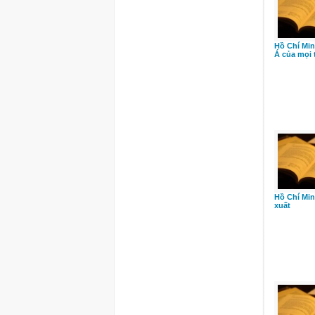
Hồ Chí Mi
Á của mọi
Hồ Chí Min
xuất