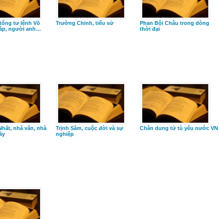
tổng tư lệnh Võ
Trường Chinh, tiểu sử
Phan Bội Châu trong dòng
áp, người anh…
thời đại
Nhất, nhà văn, nhà
Trịnh Sâm, cuộc đời và sự
Chân dung tử tù yêu nước VN
ầy
nghiệp