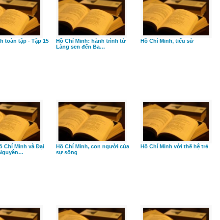
h toàn tập - Tập 15
Hồ Chí Minh: hành trình từ
Hồ Chí Minh, tiểu sử
Làng sen đến Ba…
ồ Chí Minh và Đại
Hồ Chí Minh, con người của
Hồ Chí Minh với thế hệ trẻ
 Nguyên…
sự sống