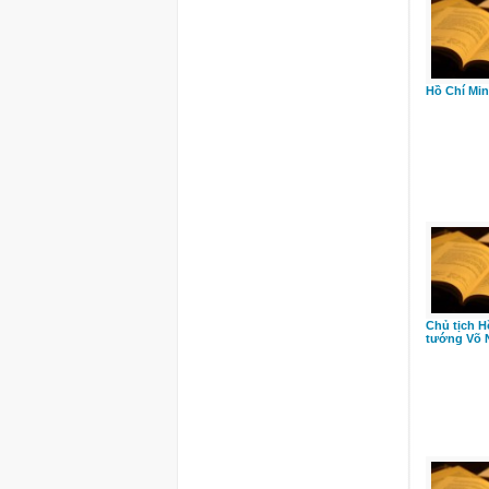
Hồ Chí Min
Chủ tịch H
tướng Võ