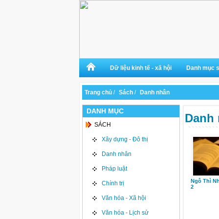
Dữ liệu kinh tế - xã hội
Danh mục 
Trang chủ
/
Sách
/
Danh nhân
DANH MỤC
Danh 
SÁCH
Xây dựng - Đô thị
Danh nhân
Pháp luật
Ngô Thì Nh
Chính trị
2
Văn hóa - Xã hội
Văn hóa - Lịch sử