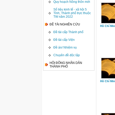
Quy hoạch Nông thôn mới
Số liệu kinh tế - xã hội 5
Tỉnh, Thành phố trực thuộc
TW năm 2022
ĐỀ TÀI NGHIÊN CỨU
Hồ Chí Min
Đề tài cấp Thành phố
Đề tài cấp Viện
Đề án/ Nhiệm vụ
Chuyên đề độc lập
HỘI ĐỒNG NHÂN DÂN
THÀNH PHỐ
Hồ Chí Min