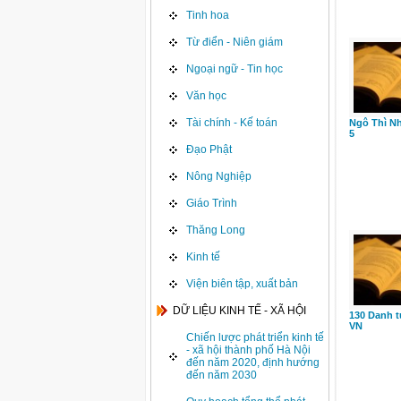
Tinh hoa
Từ điển - Niên giám
Ngoại ngữ - Tin học
Văn học
Tài chính - Kế toán
Ngô Thì Nh
5
Đạo Phật
Nông Nghiệp
Giáo Trình
Thăng Long
Kinh tế
Viện biên tập, xuất bản
DỮ LIỆU KINH TẾ - XÃ HỘI
130 Danh t
VN
Chiến lược phát triển kinh tế
- xã hội thành phố Hà Nội
đến năm 2020, định hướng
đến năm 2030