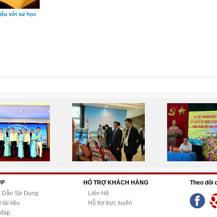
iệu với sử học
ÚP
HỔ TRỢ KHÁCH HÀNG
Theo dõi 
 Dẫn Sử Dụng
Liên Hệ
tài liệu
Hỗ trợ trực tuyến
 đáp